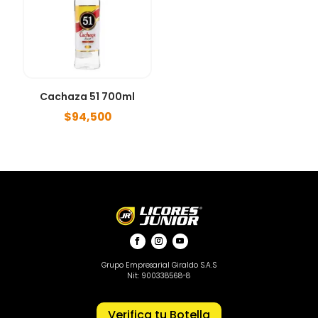
Cachaza 51 700ml
$
94,500
Grupo Empresarial Giraldo S.A.S
Nit: 900338568-8
Verifica tu Botella