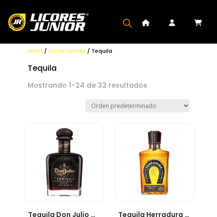
Inicio
/
Otros Licores
/ Tequila
Tequila
Mostrando 1–24 de 32 resultados
Tequila Don Julio Ceniza
Tequila Herradura Añejo 750ml