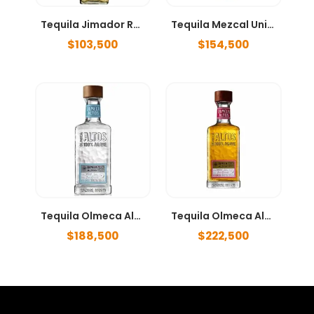
Tequila Jimador Reposado 700 ml
Tequila Mezcal Unión Joven 700ml
$
103,500
$
154,500
Tequila Olmeca Altos Plata 700ml
Tequila Olmeca Altos Reposado 700ml
$
188,500
$
222,500