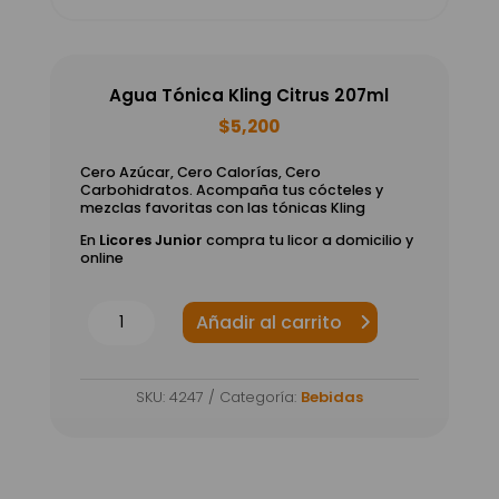
Agua Tónica Kling Citrus 207ml
$
5,200
Cero Azúcar, Cero Calorías, Cero
Carbohidratos. Acompaña tus cócteles y
mezclas favoritas con las tónicas Kling
En
Licores Junior
compra tu licor a domicilio y
online
Agua
Añadir al carrito
Tónica
Kling
SKU:
4247
Categoría:
Bebidas
Citrus
207ml
cantidad