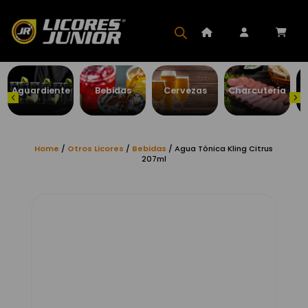
Aguardiente
Bebidas
Cervezas
Charcutería
Home
/
Otros Licores
/
Bebidas
/ Agua Tónica Kling Citrus
207ml