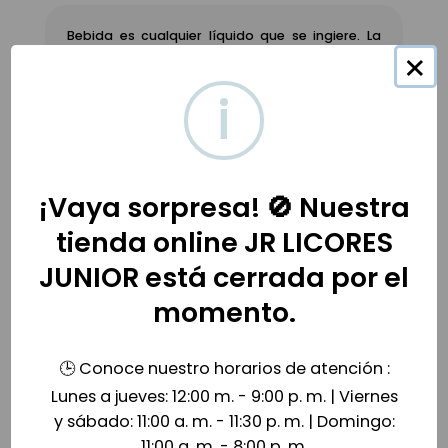
Bebida es cualquier líquido que se ingiere. La
bebida más consumida es el agua. Otros
×
ejemplos son las bebidas alcohólicas, bebidas
gaseosas, infusiones o zumos.
i
Compra tu bebidas a domicilio y online
somos la tienda Oficial de
Licores Junio
r
¡Vaya sorpresa! 🚫 Nuestra
Productos relacionados
tienda online JR LICORES
JUNIOR está cerrada por el
momento.
🕒 Conoce nuestro horarios de atención :
Lunes a jueves: 12:00 m. - 9:00 p. m. | Viernes
y sábado: 11:00 a. m. - 11:30 p. m. | Domingo:
11:00 a. m. - 8:00 p. m.