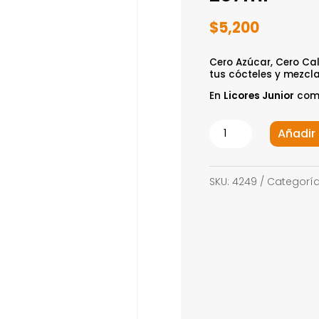
$
5,200
Cero Azúcar, Cero Ca
tus cócteles y mezcla
En
Licores Junior
compr
Agua
Añadir 
Tónica
Kling
SKU:
4249
Categorí
Ginger
207ml
cantidad