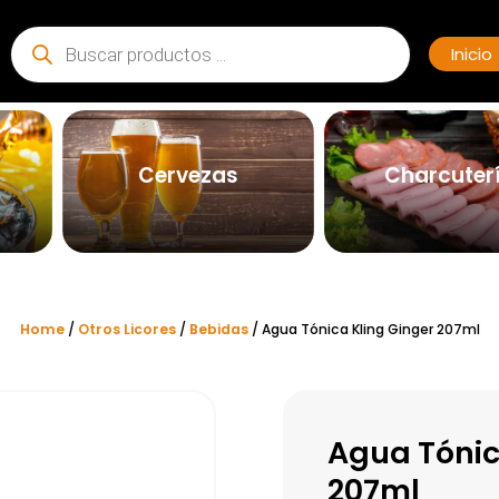
Búsqueda
de
Inicio
productos
Cervezas
Charcuter
Home
/
Otros Licores
/
Bebidas
/ Agua Tónica Kling Ginger 207ml
Agua Tónic
207ml