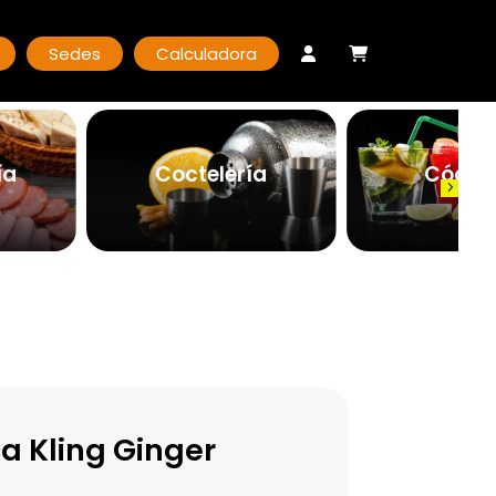
Sedes
Calculadora
ía
Coctelería
Cóctel
a Kling Ginger