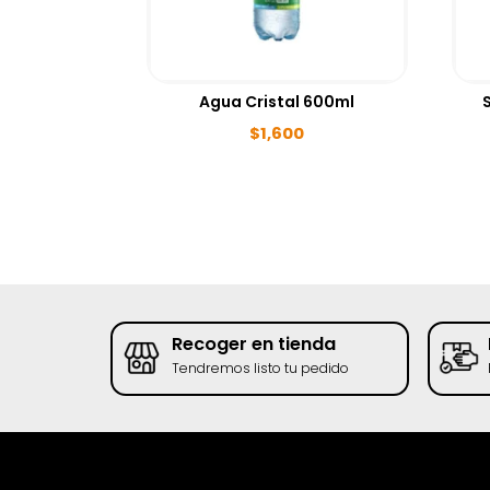
Agua Cristal 600ml
$
1,600
go
Recoger en tienda
to/PSE
Tendremos listo tu pedido