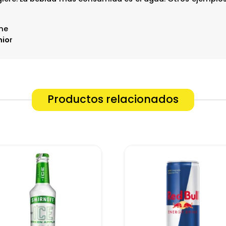
ine
nio
r
Productos relacionados