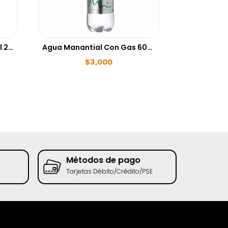
Bebida Energizante RedBull 250ml
Agua Manantial Con Gas 600 ml
$
3,000
Métodos de pago
Rec
Tarjetas Débito/Crédito/PSE
Tend