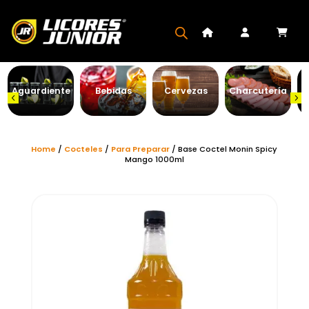
Aguardiente
Bebidas
Cervezas
Charcutería
Home
/
Cocteles
/
Para Preparar
/ Base Coctel Monin Spicy
Mango 1000ml