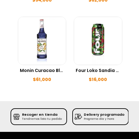
Monin Curacao Blue 750ml
Four Loko Sandia 473ml
$
61,000
$
16,000
Recoger en tienda
Delivery programado
SE
Tendremos listo tu pedido
Programa día y hora