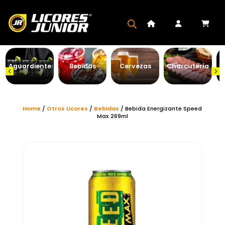
Aguardiente
Bebidas
Cervezas
Charcutería
Home
/
Otros Licores
/
Bebidas
/ Bebida Energizante Speed
Max 269ml