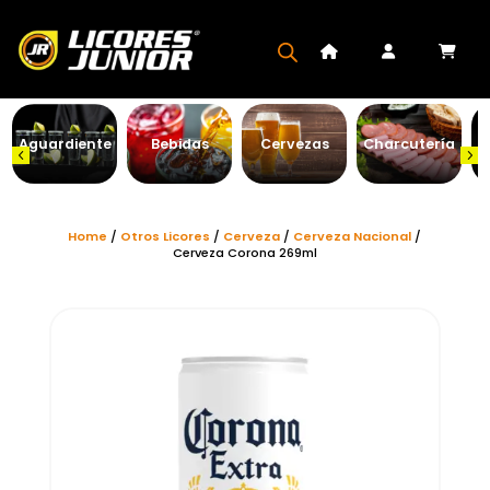
Aguardiente
Bebidas
Cervezas
Charcutería
Home
/
Otros Licores
/
Cerveza
/
Cerveza Nacional
/
Cerveza Corona 269ml