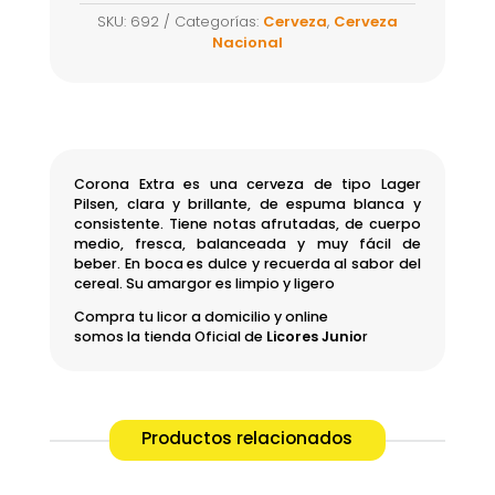
269ml
SKU:
692
Categorías:
Cerveza
,
Cerveza
cantidad
Nacional
Corona Extra es una cerveza de tipo Lager
Pilsen, clara y brillante, de espuma blanca y
consistente. Tiene notas afrutadas, de cuerpo
medio, fresca, balanceada y muy fácil de
beber. En boca es dulce y recuerda al sabor del
cereal. Su amargor es limpio y ligero
Compra tu licor a domicilio y online
somos la tienda Oficial de
Licores Junio
r
Productos relacionados