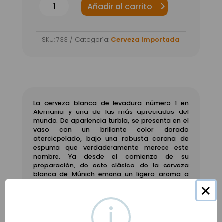
Cerveza
Añadir al carrito
Paulaner
Natur
SKU:
733
Categoría:
Cerveza Importada
Rubia
Lata
500ml
cantidad
La cerveza blanca de levadura número 1 en
Alemania y una de las más apreciadas del
mundo. De apariencia turbia, se presenta en el
vaso con un brillante color dorado
aterciopelado, bajo una robusta corona de
espuma que verdaderamente merece este
nombre. Ya desde el comienzo de su
preparación, de este clásico de la cerveza
blanca de Múnich emana un ligero aroma a
plátano. El conocedor aprecia toques de
×
mango y de piña y ensalza el hermoso equilibrio
de dulzor y amargor. Los amantes de la cerveza
i
disfrutan del fino aroma de levadura y de su
fabulosa suavidad burbujeante. Es la típica