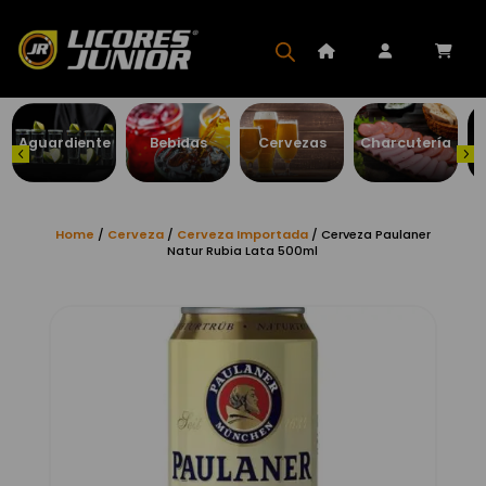
Aguardiente
Bebidas
Cervezas
Charcutería
Home
/
Cerveza
/
Cerveza Importada
/ Cerveza Paulaner
Natur Rubia Lata 500ml