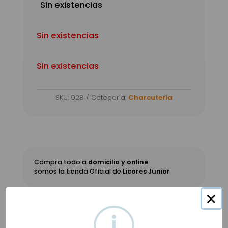
Sin existencias
Sin existencias
Sin existencias
SKU:
928
Categoría:
Charcutería
Compra todo a
domicilio y online
somos la tienda Oficial de
Licores Junior
×
i
Productos relacionados