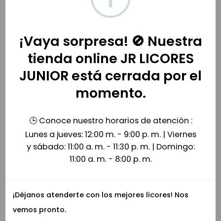
¡Vaya sorpresa! 🚫 Nuestra
tienda online JR LICORES
JUNIOR está cerrada por el
momento.
Queso Camembert 125g – Emborg
Jamón Bellota Ibérico Cinco Jotas 70gr
🕒 Conoce nuestro horarios de atención :
$
20,500
$
109,900
Lunes a jueves: 12:00 m. - 9:00 p. m. | Viernes
y sábado: 11:00 a. m. - 11:30 p. m. | Domingo:
11:00 a. m. - 8:00 p. m.
¡Déjanos atenderte con los mejores licores! Nos
vemos pronto.