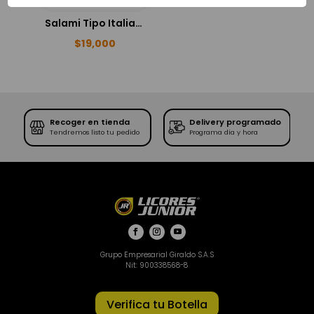
Salami Tipo Italiano 125gr
$
19,000
Recoger en tienda
Delivery programado
SE
Tendremos listo tu pedido
Programa día y hora
Grupo Empresarial Giraldo S.A.S
Nit: 900338568-8
Verifica tu Botella