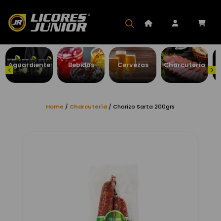
Aguardiente
Bebidas
Cervezas
Charcutería
Home
/
Charcutería
/ Chorizo Sarta 200grs