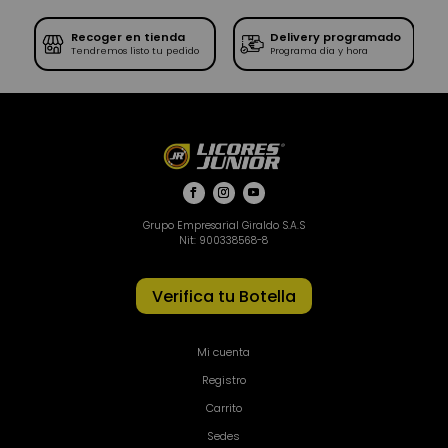
Recoger en tienda
Delivery programado
SE
Tendremos listo tu pedido
Programa día y hora
Grupo Empresarial Giraldo S.A.S
Nit: 900338568-8
Verifica tu Botella
Mi cuenta
Registro
Carrito
Sedes