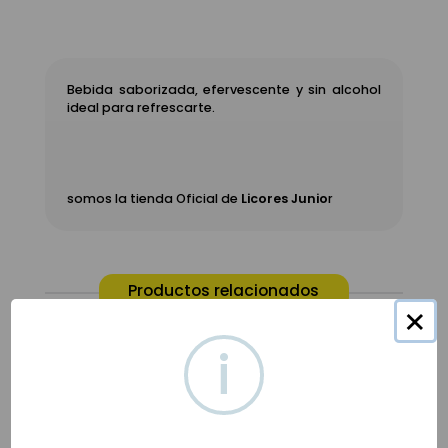
Bebida saborizada, efervescente y sin alcohol
ideal para refrescarte.
somos la tienda Oficial de
Licores Junio
r
Productos relacionados
×
i