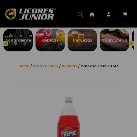
Aguardiente
Bebidas
Cervezas
Charcutería
Home
/
Otros Licores
/
Bebidas
/ Gaseosa Premio 1.5Lt