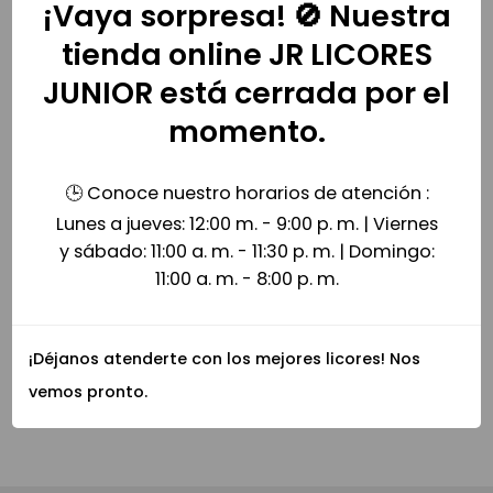
¡Vaya sorpresa! 🚫 Nuestra
tienda online JR LICORES
JUNIOR está cerrada por el
Licor Absenta Fleur de Lis 700ml
Aguardiente Blanco Fiesta 1000ml
momento.
$
94,000
$
62,000
🕒 Conoce nuestro horarios de atención :
Lunes a jueves: 12:00 m. - 9:00 p. m. | Viernes
y sábado: 11:00 a. m. - 11:30 p. m. | Domingo:
11:00 a. m. - 8:00 p. m.
¡Déjanos atenderte con los mejores licores! Nos
Cocktel Four Loko Purple 473ml
Four Loko Ponche 473ml
vemos pronto.
$
16,000
$
16,000