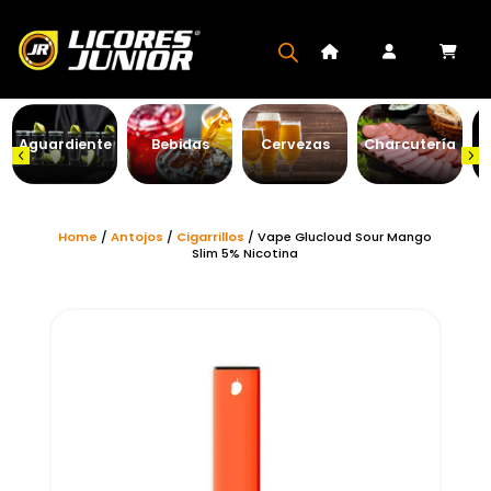
Aguardiente
Bebidas
Cervezas
Charcutería
Home
/
Antojos
/
Cigarrillos
/ Vape Glucloud Sour Mango
Slim 5% Nicotina