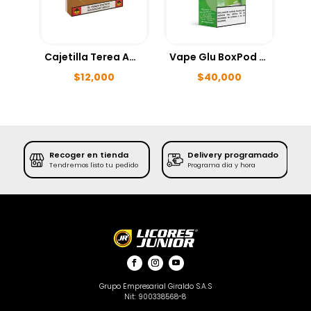
Cajetilla Terea Amber x 20 Cigarrillos
Vape Glu BoxPod Sour Apple 4.000 puff
$
12,000
$
40,000
Recoger en tienda
Delivery programado
SE
Tendremos listo tu pedido
Programa día y hora
Grupo Empresarial Giraldo S.A.S
Nit: 900338568-8