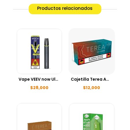
Productos relacionados
Vape VEEV now Ultra Sour Apple 1100Puff
Cajetilla Terea Amelia x 20 Cigarrillos
$
28,000
$
12,000