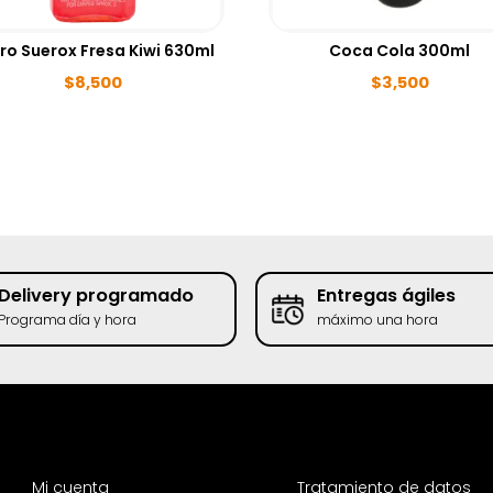
ro Suerox Fresa Kiwi 630ml
Coca Cola 300ml
$
8,500
$
3,500
Delivery programado
Entregas ágiles
Programa día y hora
máximo una hora
Mi cuenta
Tratamiento de datos