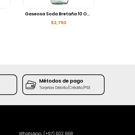
Gaseosa Soda Bretaña 10 ONZ
$
2,750
Métodos de pago
Rec
Tarjetas Débito/Crédito/PSE
Tend
WhatsApp: (+57) 602 668