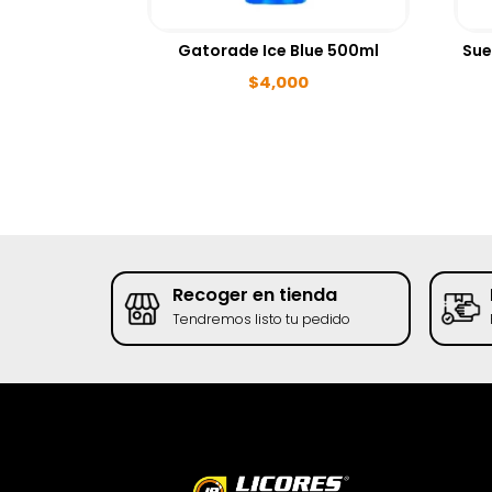
Gatorade Ice Blue 500ml
Sue
$
4,000
go
Recoger en tienda
to/PSE
Tendremos listo tu pedido