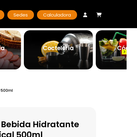
Sedes
Calculadora
ía
Coctelería
Cóctel
l 500ml
Bebida Hidratante
ical 500ml