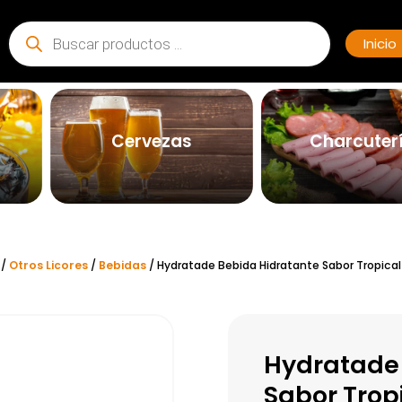
Búsqueda
de
Inicio
productos
Cervezas
Charcuter
/
Otros Licores
/
Bebidas
/ Hydratade Bebida Hidratante Sabor Tropica
Hydratade 
Sabor Trop