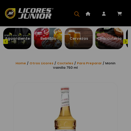
Aguardiente
Bebidas
Cervezas
Charcutería
Home
/
Otros Licores
/
Cocteles
/
Para Preparar
/ Monin
Vainilla 750 ml