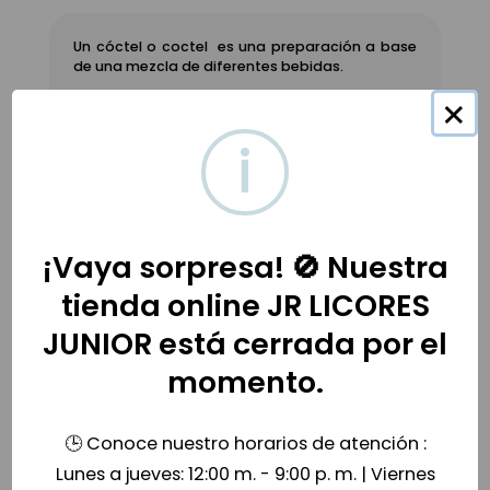
Un cóctel o coctel ​ es una preparación a base
de una mezcla de diferentes bebidas.
Contiene por lo general dos o más tipos de
×
bebidas, aunque algunas de ellas pueden ser
bebidas no alcohólicas, a base de ingredientes
i
como jugos, frutas, miel, leche o crema,
especias
Compra tu licor a domicilio y online
somos la tienda Oficial de
Licores Junio
r
¡Vaya sorpresa! 🚫 Nuestra
tienda online JR LICORES
Productos relacionados
JUNIOR está cerrada por el
momento.
🕒 Conoce nuestro horarios de atención :
Lunes a jueves: 12:00 m. - 9:00 p. m. | Viernes