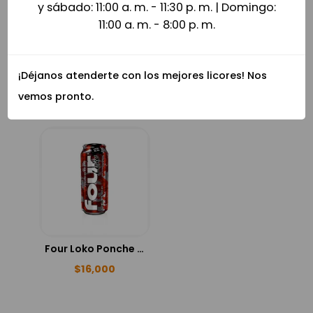
y sábado: 11:00 a. m. - 11:30 p. m. | Domingo:
11:00 a. m. - 8:00 p. m.
Sabajon Apolo Vainilla 750ml
Monin Curacao Blue 750ml
¡Déjanos atenderte con los mejores licores! Nos
$
37,000
$
61,000
vemos pronto.
Four Loko Ponche 473ml
$
16,000