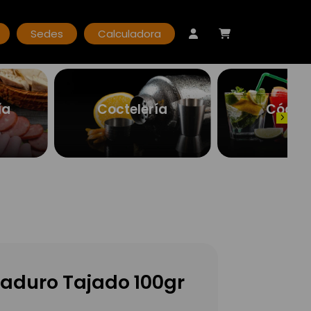
Sedes
Calculadora
ía
Coctelería
Cóctel
aduro Tajado 100gr