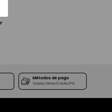
gr
Métodos de pago
Rec
Tarjetas Débito/Crédito/PSE
Tend