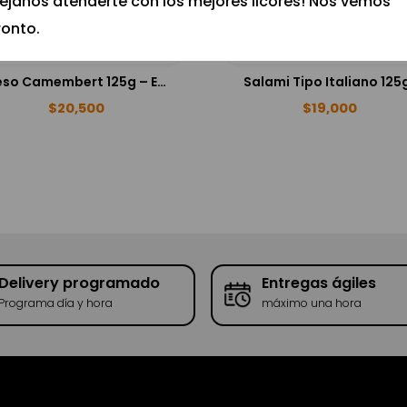
Déjanos atenderte con los mejores licores! Nos vemos
ronto.
Queso Camembert 125g – Emborg
Salami Tipo Italiano 125
$
20,500
$
19,000
Delivery programado
Entregas ágiles
Programa día y hora
máximo una hora