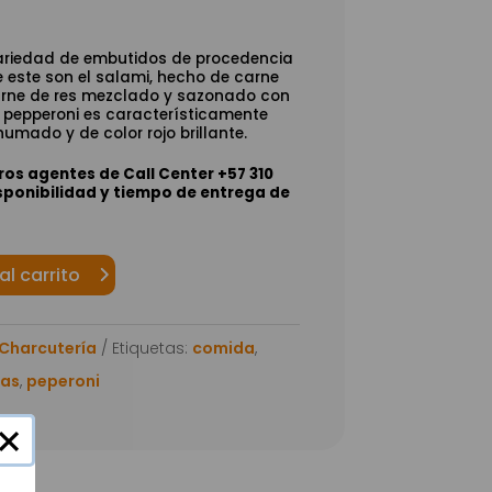
variedad de embutidos de procedencia
 este son el salami, hecho de carne
arne de res mezclado y sazonado con
​El pepperoni es característicamente
umado y de color rojo brillante.​
os agentes de Call Center +57 310
sponibilidad y tiempo de entrega de
al carrito
Charcutería
Etiquetas:
comida
,
as
,
peperoni
×