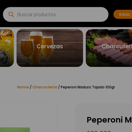
Búsqueda
de
Inicio
productos
Cervezas
Charcuter
Home
/
Charcutería
/ Peperoni Maduro Tajado 100gr
Peperoni M