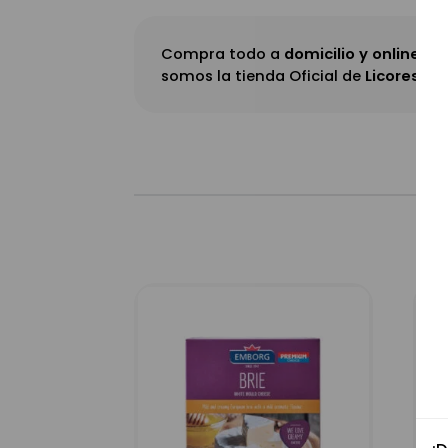
Compra todo a
domicilio y online
somos la tienda Oficial de
Licores Ju