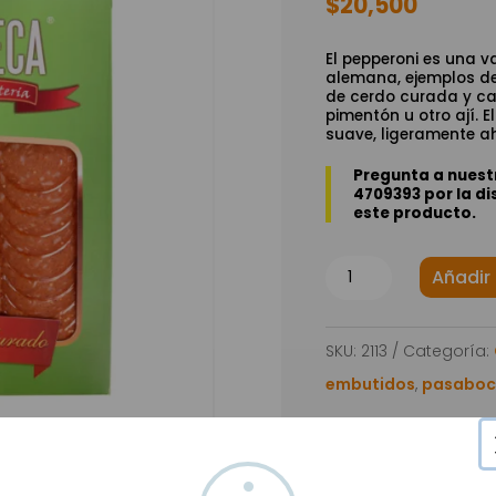
$
20,500
El pepperoni es una 
alemana, ejemplos de
de cerdo curada y c
pimentón u otro ají. ​
suave, ligeramente ah
Pregunta a nuestr
4709393 por la di
este producto.
Peperoni
Añadir 
Maduro
Tajado
SKU:
2113
Categoría:
100gr
embutidos
,
pasaboc
cantidad