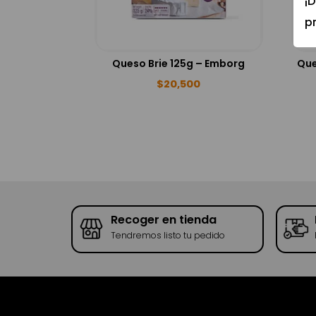
¡
p
Queso Brie 125g – Emborg
$
20,500
go
Recoger en tienda
to/PSE
Tendremos listo tu pedido