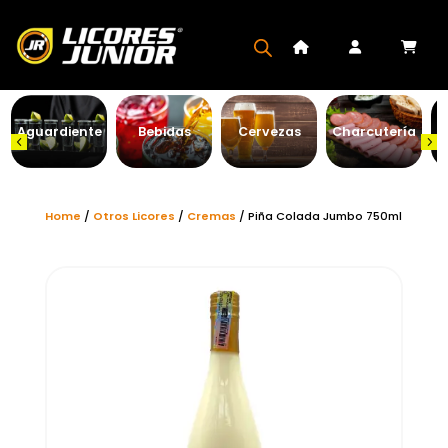
Aguardiente
Bebidas
Cervezas
Charcutería
Home
/
Otros Licores
/
Cremas
/ Piña Colada Jumbo 750ml