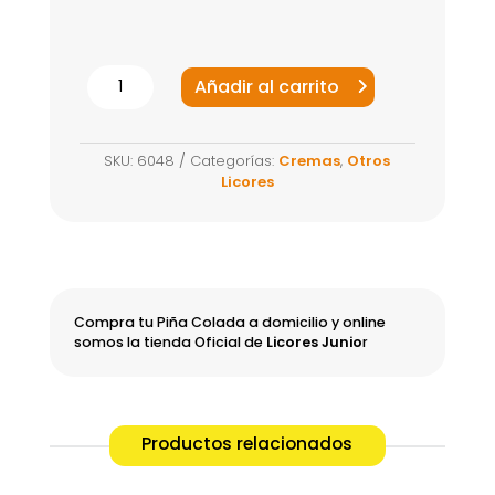
Piña
Añadir al carrito
Colada
Jumbo
SKU:
6048
Categorías:
Cremas
,
Otros
750ml
Licores
cantidad
Compra tu Piña Colada a domicilio y online
somos la tienda Oficial de
Licores Junio
r
Productos relacionados