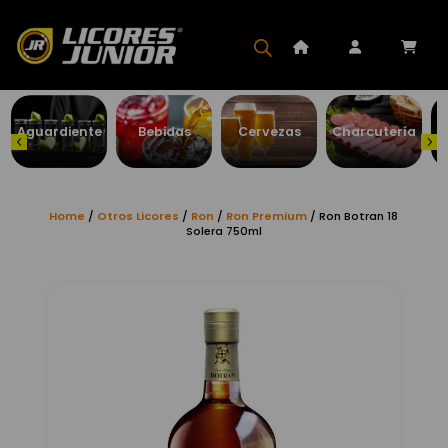
Aguardiente
Bebidas
Cervezas
Charcutería
Home
/
Otros Licores
/
Ron
/
Ron Premium
/ Ron Botran 18
Solera 750ml