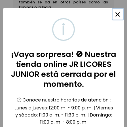
también se da en otros países como las
Filipinas o la India.​
×
Compra tu ron a domicilio y online
somos la tienda Oficial de
Licores Junio
r
i
¡Vaya sorpresa! 🚫 Nuestra
Productos relacionados
tienda online JR LICORES
JUNIOR está cerrada por el
momento.
🕒 Conoce nuestro horarios de atención :
Lunes a jueves: 12:00 m. - 9:00 p. m. | Viernes
y sábado: 11:00 a. m. - 11:30 p. m. | Domingo:
11:00 a. m. - 8:00 p. m.
Ron Quimbaya Gold 700ml
Licor de Ron Viejo de Caldas Esencial 1750ml