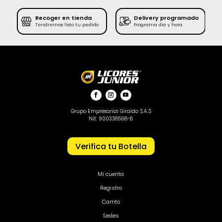
Recoger en tienda
Delivery programado
SE
Tendremos listo tu pedido
Programa día y hora
Grupo Empresarial Giraldo S.A.S
Nit: 900338568-8
Verifica tu Botella
Mi cuenta
Registro
Carrito
Sedes