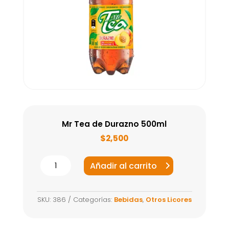
Mr Tea de Durazno 500ml
$
2,500
Mr
Añadir al carrito
Tea
de
SKU:
386
Categorías:
Bebidas
,
Otros Licores
Durazno
500ml