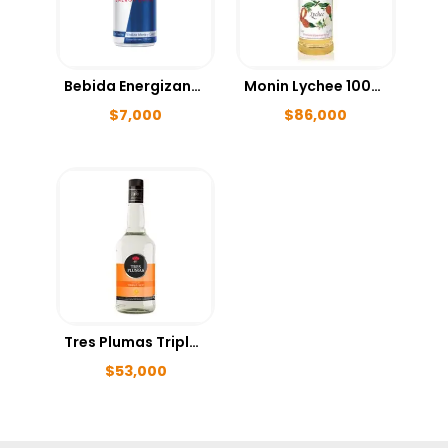
Bebida Energizante RedBull 250ml
Monin Lychee 1000ml
$
7,000
$
86,000
Tres Plumas Triple Sec 700 ml
$
53,000