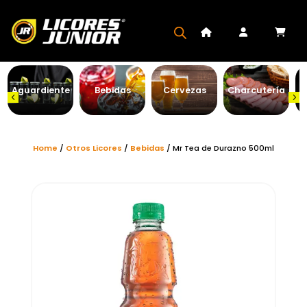
Aguardiente
Bebidas
Cervezas
Charcutería
Home
/
Otros Licores
/
Bebidas
/ Mr Tea de Durazno 500ml