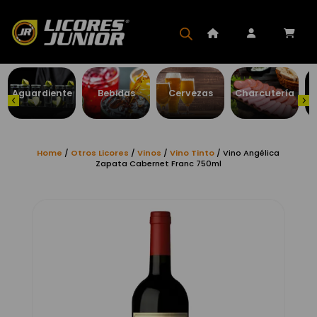
Aguardiente
Bebidas
Cervezas
Charcutería
Home
/
Otros Licores
/
Vinos
/
Vino Tinto
/ Vino Angélica
Zapata Cabernet Franc 750ml