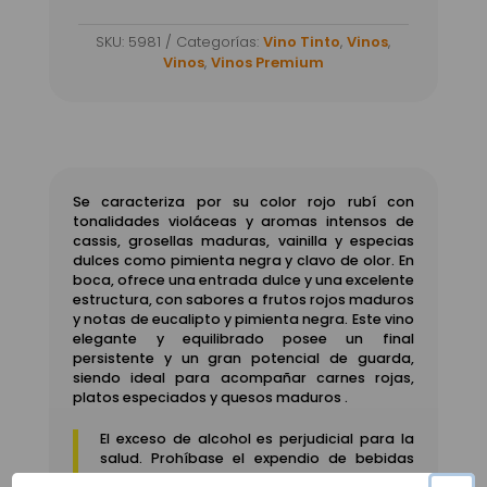
Zapata
SKU:
5981
Categorías:
Vino Tinto
,
Vinos
,
Cabernet
Vinos
,
Vinos Premium
Franc
750ml
cantidad
Se caracteriza por su color rojo rubí con
tonalidades violáceas y aromas intensos de
cassis, grosellas maduras, vainilla y especias
dulces como pimienta negra y clavo de olor.
En
boca, ofrece una entrada dulce y una excelente
estructura, con sabores a frutos rojos maduros
y notas de eucalipto y pimienta negra.
Este vino
elegante y equilibrado posee un final
persistente y un gran potencial de guarda,
siendo ideal para acompañar carnes rojas,
platos especiados y quesos maduros
.
El exceso de alcohol es perjudicial para la
salud. Prohíbase el expendio de bebidas
embriagantes a menores de edad.