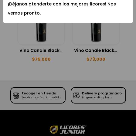
¡Déjanos atenderte con los mejores licores! Nos
vemos pronto.
Vino Canale Black River Merlot 750ml
Vino Canale Black River Cabernet Sauvignon 750ml
$
75,000
$
73,000
Recoger en tienda
Delivery programado
SE
Tendremos listo tu pedido
Programa día y hora