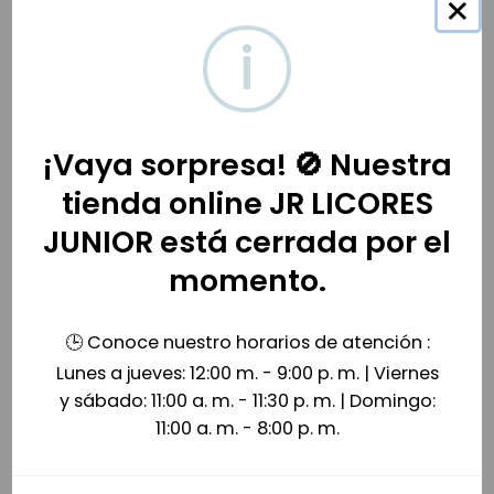
×
i
Productos relacionados
¡Vaya sorpresa! 🚫 Nuestra
tienda online JR LICORES
JUNIOR está cerrada por el
momento.
🕒 Conoce nuestro horarios de atención :
Lunes a jueves: 12:00 m. - 9:00 p. m. | Viernes
Vino Marqués de Cáceres Costanilla Tinto 750ml
Vino Finca Escondida Reserva Cabernet 750ml
y sábado: 11:00 a. m. - 11:30 p. m. | Domingo:
$
71,000
$
68,000
11:00 a. m. - 8:00 p. m.