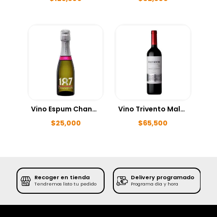
Vino Espum Chandon Brut Rose 187ml
Vino Trivento Malbec 750ml
$
25,000
$
65,500
Recoger en tienda
Delivery programado
SE
Tendremos listo tu pedido
Programa día y hora