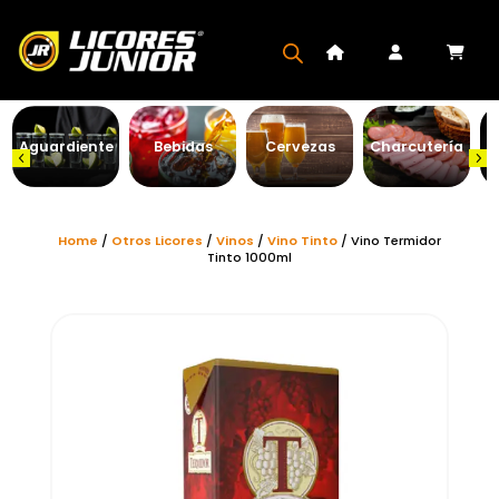
Aguardiente
Bebidas
Cervezas
Charcutería
Home
/
Otros Licores
/
Vinos
/
Vino Tinto
/ Vino Termidor
Tinto 1000ml