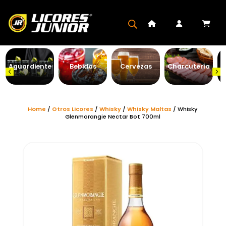
Aguardiente
Bebidas
Cervezas
Charcutería
Home
/
Otros Licores
/
Whisky
/
Whisky Maltas
/ Whisky
Glenmorangie Nectar Bot 700ml