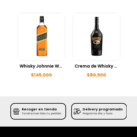
Whisky Johnnie Walker Black 700ml
Crema de Whisky Baileys 700ml
$
145,000
$
80,500
Recoger en tienda
Delivery programado
SE
Tendremos listo tu pedido
Programa día y hora