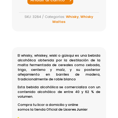
Whisky
Glenmorangie
SKU:
3284
Categorías:
Whisky
,
Whisky
Nectar
Maltas
Bot
700ml
cantidad
El whisky, whiskey, wiski​ o güisqui​ es una bebida
alcohólica obtenida por la destilación de la
malta fermentada de cereales como cebada,
trigo, centeno y maíz, y su posterior
añejamiento en barriles de madera,
tradicionalmente de roble blanco
Esta bebida alcohólica se comercializa con un
contenido alcohólico de entre 40 y 62 % de
volumen.
Compra tu licor a domicilio y online
somos la tienda Oficial de
Licores Junio
r