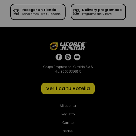
Recoger en tienda
Delivery programado
SE
Tendremos listo tu pedido
Programa día y hora
Grupo Empresarial Giraldo S.A.S
Nit: 900338568-8
Verifica tu Botella
Mi cuenta
Registro
Carrito
Sedes