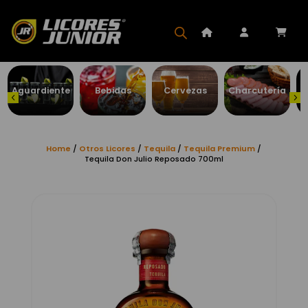
Aguardiente
Bebidas
Cervezas
Charcutería
Home
/
Otros Licores
/
Tequila
/
Tequila Premium
/
Tequila Don Julio Reposado 700ml