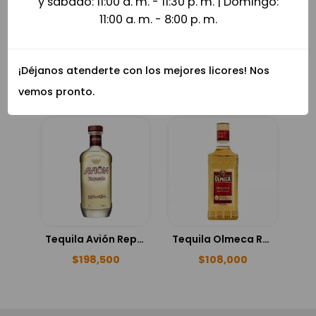
y sábado: 11:00 a. m. - 11:30 p. m. | Domingo:
11:00 a. m. - 8:00 p. m.
Tequila Cuervo Tradicional 750ml
Tequila Olmeca Dark Chocolate 700ml
¡Déjanos atenderte con los mejores licores! Nos
$
126,500
$
94,500
vemos pronto.
Tequila Avión Reposado 750ml
Tequila Olmeca Reposado 1Lt
$
198,500
$
108,000