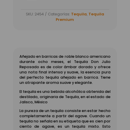
Don
Julio
SKU:
2454
Categorías:
Tequila
,
Tequila
Reposado
Premium
700ml
cantidad
Añejado en barricas de roble blanco americano
durante ocho meses, el Tequila Don Julio
Reposado es de color ámbar dorado y ofrece
una nota final intensa y suave, la esencia pura
del perfecto tequila añejado en barrica. Tiene
un atrapante aroma suave y elegante.
El tequila es una bebida alcohólica obtenida del
destilado, originaria de Tequila, en el estado de
Jalisco, México
La pureza de un tequila consiste en estar hecho
completamente a partir del agave. Cuando un
tequila no señala en su etiqueta que es cien por
ciento de agave, es un tequila mixto. Esto