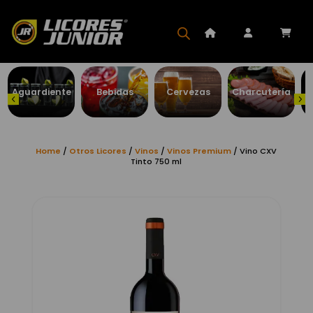
Aguardiente
Bebidas
Cervezas
Charcutería
Home
/
Otros Licores
/
Vinos
/
Vinos Premium
/ Vino CXV
Tinto 750 ml