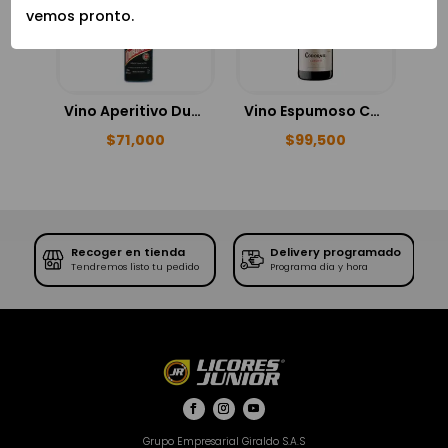
vemos pronto.
Vino Aperitivo Dubonnet 750 ml
Vino Espumoso Codorniu Clasica Brut 750ml
$
71,000
$
99,500
Recoger en tienda
Delivery programado
SE
Tendremos listo tu pedido
Programa día y hora
Grupo Empresarial Giraldo S.A.S