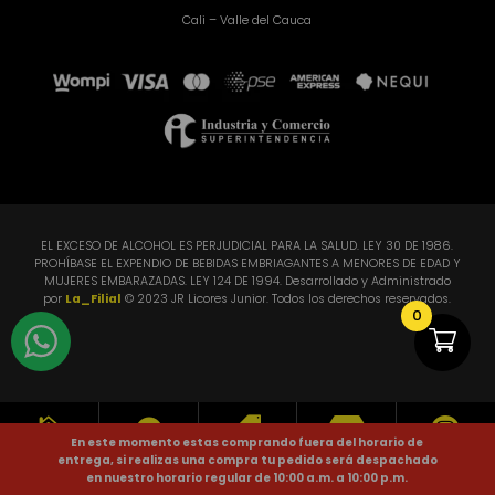
Cali – Valle del Cauca
EL EXCESO DE ALCOHOL ES PERJUDICIAL PARA LA SALUD. LEY 30 DE 1986.
PROHÍBASE EL EXPENDIO DE BEBIDAS EMBRIAGANTES A MENORES DE EDAD Y
MUJERES EMBARAZADAS. LEY 124 DE 1994. Desarrollado y Administrado
por
La_Filial
© 2023 JR Licores Junior. Todos los derechos reservados.
0





En este momento estas comprando fuera del horario de
entrega, si realizas una compra tu pedido será despachado
Home
Categorías
Ofertas
Sedes
Instagram
en nuestro horario regular de 10:00 a.m. a 10:00 p.m.