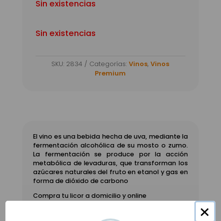
Sin existencias
Sin existencias
SKU:
2834
Categorías:
Vinos
,
Vinos
Premium
El vino es una bebida hecha de uva, mediante la
fermentación alcohólica de su mosto o zumo.​
La fermentación se produce por la acción
metabólica de levaduras, que transforman los
azúcares naturales del fruto en etanol y gas en
forma de dióxido de carbono
Compra tu licor a domicilio y online
somos la tienda Oficial de
Licores Junio
r
×