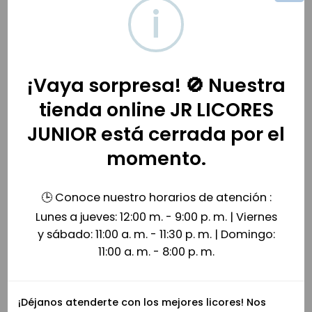
i
Productos relacionados
¡Vaya sorpresa! 🚫 Nuestra
tienda online JR LICORES
JUNIOR está cerrada por el
momento.
🕒 Conoce nuestro horarios de atención :
Vino Finca Escondida Malbec 750ml
Vino Espum Chandon Brut Rose 750ml
Lunes a jueves: 12:00 m. - 9:00 p. m. | Viernes
$
47,000
$
82,500
y sábado: 11:00 a. m. - 11:30 p. m. | Domingo:
11:00 a. m. - 8:00 p. m.
¡Déjanos atenderte con los mejores licores! Nos